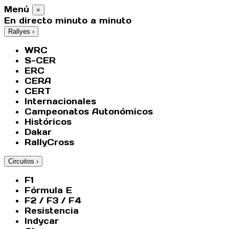
Menú
×
En directo minuto a minuto
Rallyes
›
WRC
S-CER
ERC
CERA
CERT
Internacionales
Campeonatos Autonómicos
Históricos
Dakar
RallyCross
Circuitos
›
F1
Fórmula E
F2 / F3 / F4
Resistencia
Indycar