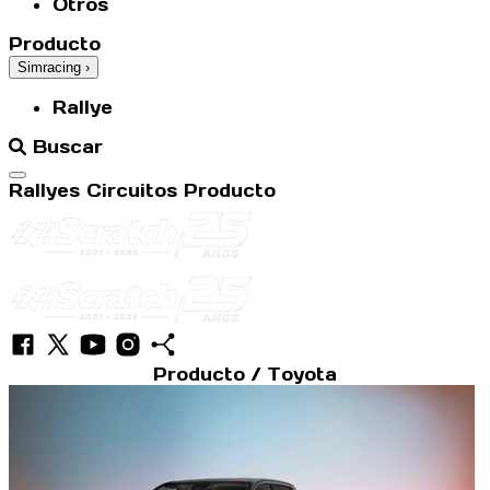
Otros
Producto
Simracing
›
Rallye
Buscar
Abrir menú
Rallyes
Circuitos
Producto
Producto / Toyota