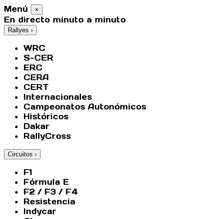
Menú
×
En directo minuto a minuto
Rallyes
›
WRC
S-CER
ERC
CERA
CERT
Internacionales
Campeonatos Autonómicos
Históricos
Dakar
RallyCross
Circuitos
›
F1
Fórmula E
F2 / F3 / F4
Resistencia
Indycar