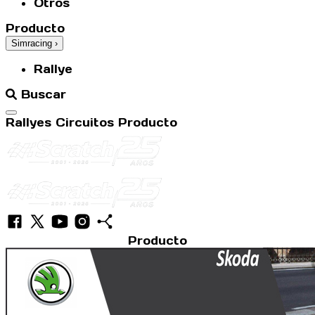
Otros
Producto
Simracing
›
Rallye
Buscar
Abrir menú
Rallyes
Circuitos
Producto
Producto