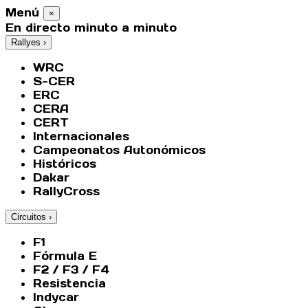
Menú
×
En directo minuto a minuto
Rallyes
›
WRC
S-CER
ERC
CERA
CERT
Internacionales
Campeonatos Autonómicos
Históricos
Dakar
RallyCross
Circuitos
›
F1
Fórmula E
F2 / F3 / F4
Resistencia
Indycar