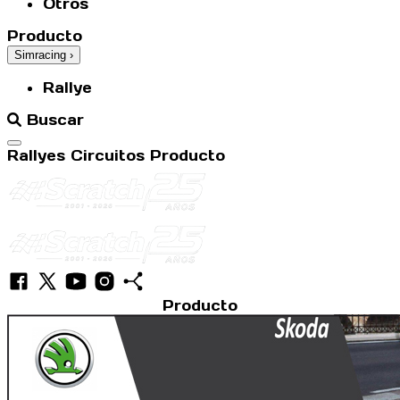
Otros
Producto
Simracing
›
Rallye
Buscar
Abrir menú
Rallyes
Circuitos
Producto
Producto