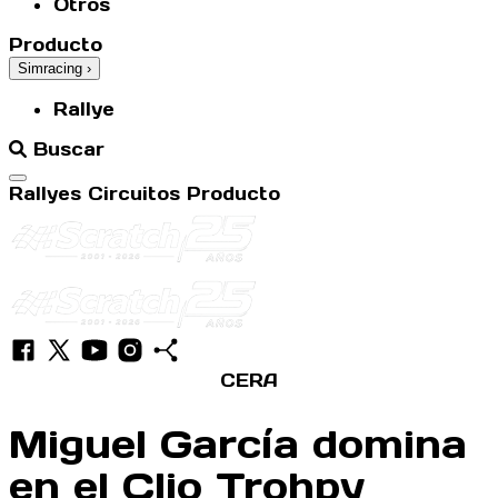
Otros
Producto
Simracing
›
Rallye
Buscar
Abrir menú
Rallyes
Circuitos
Producto
CERA
Miguel García domina
en el Clio Trohpy