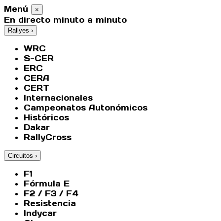
Menú
×
En directo minuto a minuto
Rallyes
›
WRC
S-CER
ERC
CERA
CERT
Internacionales
Campeonatos Autonómicos
Históricos
Dakar
RallyCross
Circuitos
›
F1
Fórmula E
F2 / F3 / F4
Resistencia
Indycar