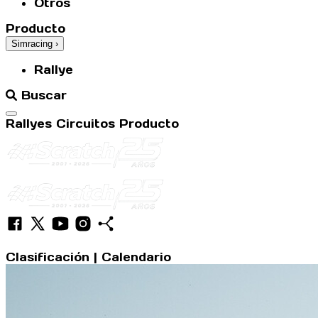
Otros
Producto
Simracing
›
Rallye
Buscar
Abrir menú
Rallyes
Circuitos
Producto
Clasificación
|
Calendario