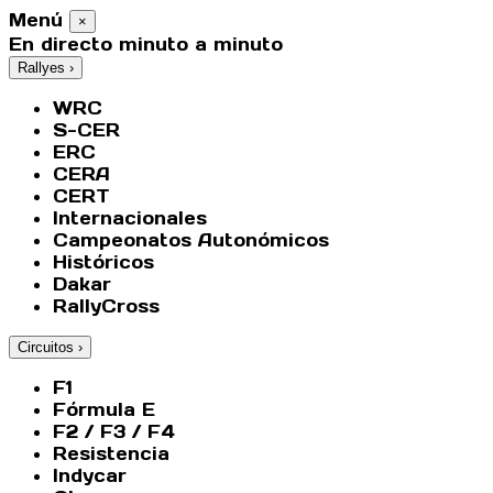
Menú
×
En directo minuto a minuto
Rallyes
›
WRC
S-CER
ERC
CERA
CERT
Internacionales
Campeonatos Autonómicos
Históricos
Dakar
RallyCross
Circuitos
›
F1
Fórmula E
F2 / F3 / F4
Resistencia
Indycar