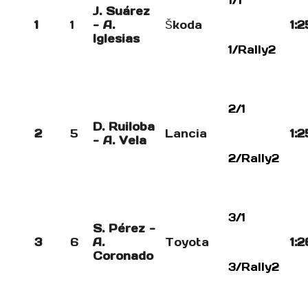
1/1
J. Suárez
1
1
- A.
Škoda
1:2
Iglesias
1/Rally2
2/1
D. Ruiloba
2
5
Lancia
1:2
- A. Vela
2/Rally2
3/1
S. Pérez -
3
6
A.
Toyota
1:2
Coronado
3/Rally2