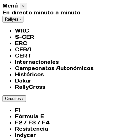
Menú
×
En directo minuto a minuto
Rallyes
›
WRC
S-CER
ERC
CERA
CERT
Internacionales
Campeonatos Autonómicos
Históricos
Dakar
RallyCross
Circuitos
›
F1
Fórmula E
F2 / F3 / F4
Resistencia
Indycar