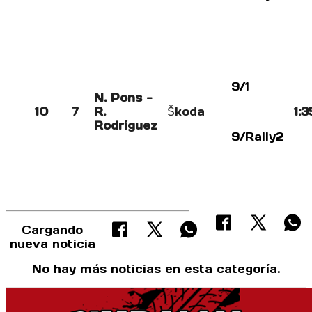
9/1
N. Pons -
10
7
R.
Škoda
1:3
Rodríguez
9/Rally2
Cargando
nueva noticia
No hay más noticias en esta categoría.