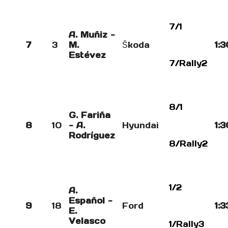
7/1
A. Muñiz -
7
3
M.
Škoda
1:3
Estévez
7/Rally2
8/1
G. Fariña
8
10
- A.
Hyundai
1:3
Rodríguez
8/Rally2
1/2
A.
Español -
9
18
Ford
1:3
E.
Velasco
1/Rally3