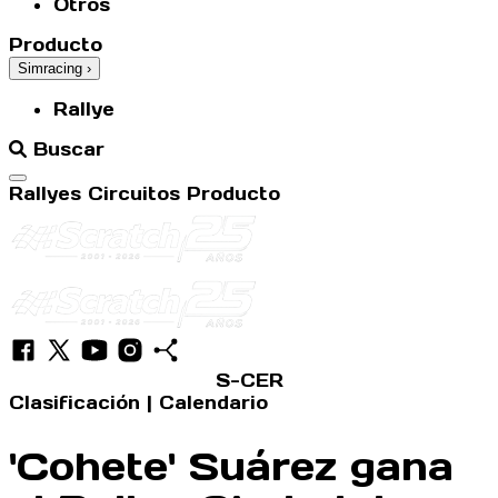
Otros
Producto
Simracing
›
Rallye
Buscar
Abrir menú
Rallyes
Circuitos
Producto
S-CER
Clasificación
|
Calendario
'Cohete' Suárez gana