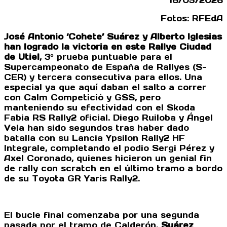
16/05/2026
Fotos: RFEdA
José Antonio ‘Cohete’ Suárez y Alberto Iglesias
han logrado la victoria en este Rallye Ciudad
de Utiel
, 3º prueba puntuable para el
Supercampeonato de España de Rallyes (S-
CER) y tercera consecutiva para ellos. Una
especial ya que aquí daban el salto a correr
con Calm Competiciò y GSS, pero
manteniendo su efectividad con el Skoda
Fabia RS Rally2 oficial. Diego Ruiloba y Ángel
Vela han sido segundos tras haber dado
batalla con su Lancia Ypsilon Rally2 HF
Integrale, completando el podio Sergi Pérez y
Axel Coronado, quienes hicieron un genial fin
de rally con scratch en el último tramo a bordo
de su Toyota GR Yaris Rally2.
El bucle final comenzaba por una segunda
pasada por el tramo de Calderón.
Suárez