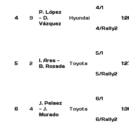
4/1
P. López
4
9
- D.
Hyundai
1:2
Vázquez
4/Rally2
5/1
I. Ares -
5
2
Toyota
1:2
B. Rozada
5/Rally2
6/1
J. Pelaez
6
4
- J.
Toyota
1:3
Murado
6/Rally2