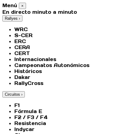
Menú
×
En directo minuto a minuto
Rallyes
›
WRC
S-CER
ERC
CERA
CERT
Internacionales
Campeonatos Autonómicos
Históricos
Dakar
RallyCross
Circuitos
›
F1
Fórmula E
F2 / F3 / F4
Resistencia
Indycar