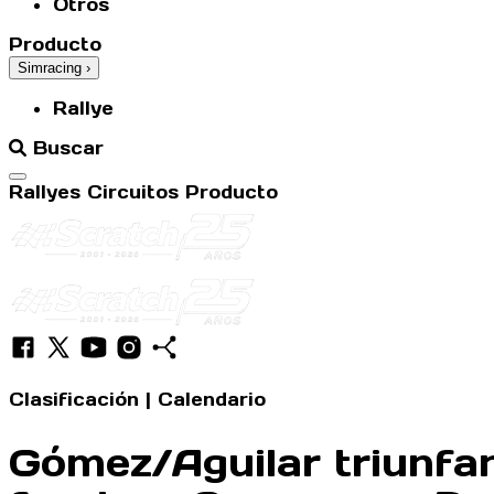
Otros
Producto
Simracing
›
Rallye
Buscar
Abrir menú
Rallyes
Circuitos
Producto
Clasificación
|
Calendario
Gómez/Aguilar triunfan