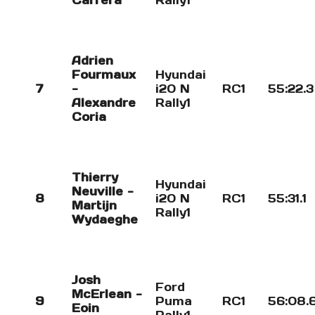
Carrera
Rally1
Adrien
Fourmaux
Hyundai
7
-
i20 N
RC1
55:22.3
Alexandre
Rally1
Coria
Thierry
Hyundai
Neuville -
8
i20 N
RC1
55:31.1
Martijn
Rally1
Wydaeghe
Josh
Ford
McErlean -
9
Puma
RC1
56:08.
Eoin