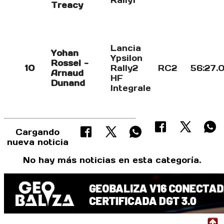
Rally1
Treacy
Lancia
Yohan
Ypsilon
Rossel -
10
Rally2
RC2
56:27.
Arnaud
HF
Dunand
Integrale
Cargando
nueva noticia
No hay más noticias en esta categoría.