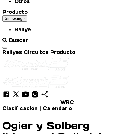
Otros
Producto
Simracing
›
Rallye
Buscar
Abrir menú
Rallyes
Circuitos
Producto
WRC
Clasificación
|
Calendario
Ogier y Solberg