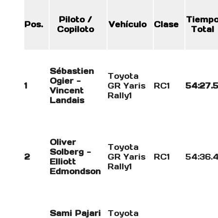
Piloto /
Tiemp
Pos.
Vehículo
Clase
Copiloto
Total
Sébastien
Toyota
Ogier -
1
GR Yaris
RC1
54:27.
Vincent
Rally1
Landais
Oliver
Toyota
Solberg -
2
GR Yaris
RC1
54:36.
Elliott
Rally1
Edmondson
Sami Pajari
Toyota