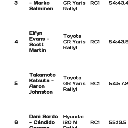
3
- Marko
GR Yaris
RC1
54:43.
Salminen
Rally1
Elfyn
Toyota
Evans -
4
GR Yaris
RC1
54:43.
Scott
Rally1
Martin
Takamoto
Toyota
Katsuta -
5
GR Yaris
RC1
54:57.2
Aaron
Rally1
Johnston
Dani Sordo
Hyundai
6
- Cándido
i20 N
RC1
55:19.5