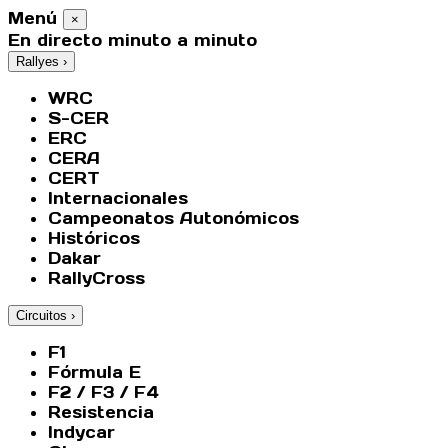
Menú
×
En directo minuto a minuto
Rallyes
›
WRC
S-CER
ERC
CERA
CERT
Internacionales
Campeonatos Autonómicos
Históricos
Dakar
RallyCross
Circuitos
›
F1
Fórmula E
F2 / F3 / F4
Resistencia
Indycar