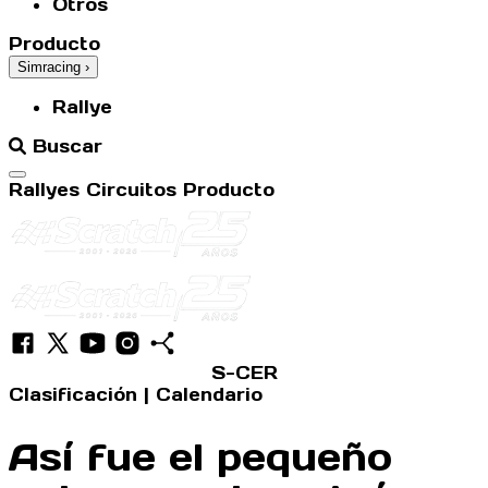
Otros
Producto
Simracing
›
Rallye
Buscar
Abrir menú
Rallyes
Circuitos
Producto
S-CER
Clasificación
|
Calendario
Así fue el pequeño