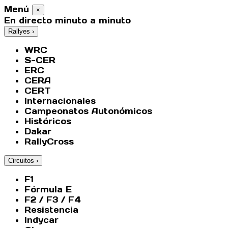
Menú
×
En directo minuto a minuto
Rallyes
›
WRC
S-CER
ERC
CERA
CERT
Internacionales
Campeonatos Autonómicos
Históricos
Dakar
RallyCross
Circuitos
›
F1
Fórmula E
F2 / F3 / F4
Resistencia
Indycar