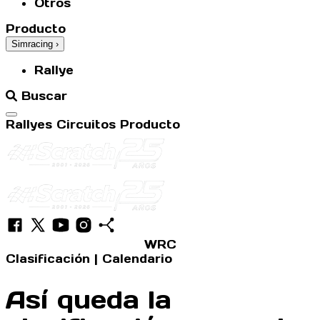
Otros
Producto
Simracing
›
Rallye
Buscar
Abrir menú
Rallyes
Circuitos
Producto
WRC
Clasificación
|
Calendario
Así queda la