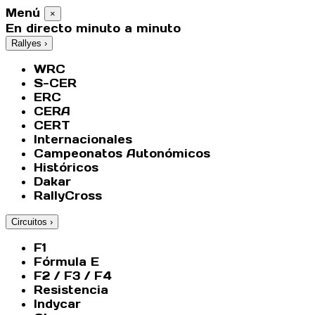
Menú
×
En directo minuto a minuto
Rallyes
›
WRC
S-CER
ERC
CERA
CERT
Internacionales
Campeonatos Autonómicos
Históricos
Dakar
RallyCross
Circuitos
›
F1
Fórmula E
F2 / F3 / F4
Resistencia
Indycar