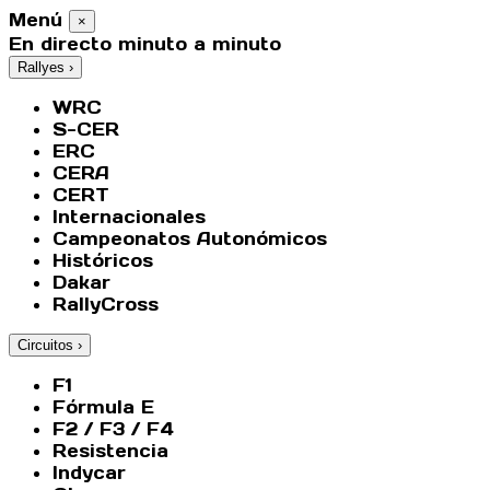
Menú
×
En directo minuto a minuto
Rallyes
›
WRC
S-CER
ERC
CERA
CERT
Internacionales
Campeonatos Autonómicos
Históricos
Dakar
RallyCross
Circuitos
›
F1
Fórmula E
F2 / F3 / F4
Resistencia
Indycar